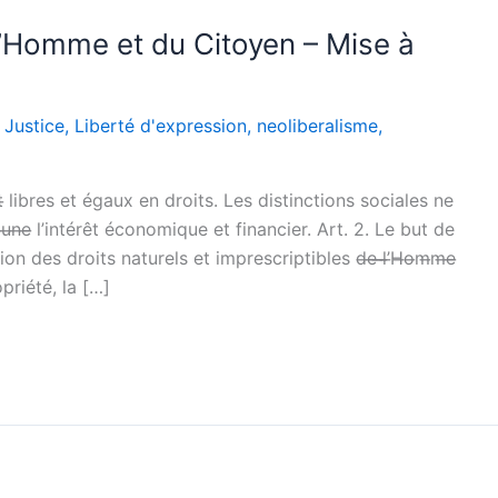
l’Homme et du Citoyen – Mise à
,
Justice
,
Liberté d'expression
,
neoliberalisme
,
̶n̶t̶ libres et égaux en droits. Les distinctions sociales ne
o̶m̶m̶u̶n̶e̶ l’intérêt économique et financier. Art. 2. Le but de
des droits naturels et imprescriptibles d̶e̶ ̶l̶’̶H̶o̶m̶m̶e̶
priété, la […]