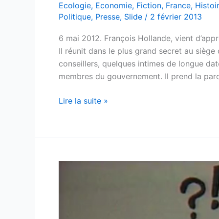
Ecologie
,
Economie
,
Fiction
,
France
,
Histoi
Politique
,
Presse
,
Slide
/
2 février 2013
6 mai 2012. François Hollande, vient d’appre
Il réunit dans le plus grand secret au siège
conseillers, quelques intimes de longue dat
membres du gouvernement. Il prend la paro
François
Lire la suite »
Hollande
et
le
panurgisme
pour
tous