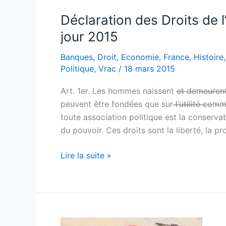
Déclaration des Droits de 
jour 2015
Banques
,
Droit
,
Economie
,
France
,
Histoire
Politique
,
Vrac
/
18 mars 2015
Art. 1er. Les hommes naissent e̶t̶ ̶d̶e̶m̶e̶u̶r̶e
peuvent être fondées que sur l̶’̶u̶t̶i̶l̶i̶t̶é̶ ̶c̶
toute association politique est la conservation 
du pouvoir. Ces droits sont la liberté, la pro
Déclaration
Lire la suite »
des
Droits
de
l’Homme
et