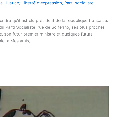
re
,
Justice
,
Liberté d'expression
,
Parti socialiste
,
ndre qu’il est élu président de la république française.
 du Parti Socialiste, rue de Solférino, ses plus proches
e, son futur premier ministre et quelques futurs
le. « Mes amis,