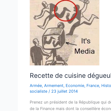
du
Citoyen
–
Mise
à
jour
2015
Recette de cuisine dégueu
Armée
,
Armement
,
Economie
,
France
,
Histo
socialiste
/
23 juillet 2014
Prenez un président de la République qui 
de la Finance mais dont la conseillère éco