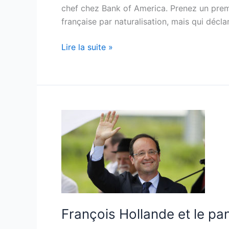
chef chez Bank of America. Prenez un premie
française par naturalisation, mais qui décla
Recette
Lire la suite »
de
cuisine
dégueulasse
François Hollande et le p