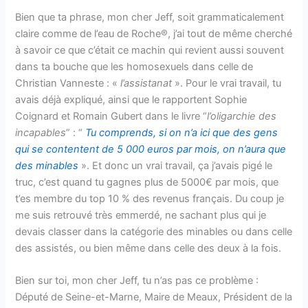
Bien que ta phrase, mon cher Jeff, soit grammaticalement
claire comme de l’eau de Roche®, j’ai tout de même cherché
à savoir ce que c’était ce machin qui revient aussi souvent
dans ta bouche que les homosexuels dans celle de
Christian Vanneste : «
l’assistanat
». Pour le vrai travail, tu
avais déjà expliqué, ainsi que le rapportent Sophie
Coignard et Romain Gubert dans le livre “
l’oligarchie des
incapables
” : “
Tu comprends, si on n’a ici que des gens
qui se contentent de 5 000 euros par mois, on n’aura que
des minables
». Et donc un vrai travail, ça j’avais pigé le
truc, c’est quand tu gagnes plus de 5000€ par mois, que
t’es membre du top 10 % des revenus français. Du coup je
me suis retrouvé très emmerdé, ne sachant plus qui je
devais classer dans la catégorie des minables ou dans celle
des assistés, ou bien même dans celle des deux à la fois.
Bien sur toi, mon cher Jeff, tu n’as pas ce problème :
Député de Seine-et-Marne, Maire de Meaux, Président de la