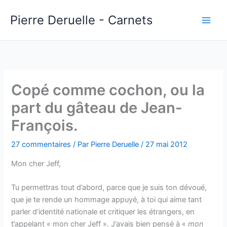
Aller
Pierre Deruelle - Carnets
au
contenu
Copé comme cochon, ou la
part du gâteau de Jean-
François.
27 commentaires
/ Par
Pierre Deruelle
/
27 mai 2012
Mon cher Jeff,
Tu permettras tout d’abord, parce que je suis ton dévoué,
que je te rende un hommage appuyé, à toi qui aime tant
parler d’identité nationale et critiquer les étrangers, en
t’appelant « mon cher Jeff ». J’avais bien pensé à «
mon