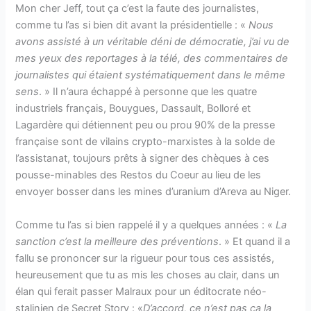
Mon cher Jeff, tout ça c’est la faute des journalistes,
comme tu l’as si bien dit avant la présidentielle : «
Nous
avons assisté à un véritable déni de démocratie, j’ai vu de
mes yeux des reportages à la télé, des commentaires de
journalistes qui étaient systématiquement dans le même
sens
. » Il n’aura échappé à personne que les quatre
industriels français, Bouygues, Dassault, Bolloré et
Lagardère qui détiennent peu ou prou 90% de la presse
française sont de vilains crypto-marxistes à la solde de
l’assistanat, toujours prêts à signer des chèques à ces
pousse-minables des Restos du Coeur au lieu de les
envoyer bosser dans les mines d’uranium d’Areva au Niger.
Comme tu l’as si bien rappelé il y a quelques années : «
La
sanction c’est la meilleure des préventions
. » Et quand il a
fallu se prononcer sur la rigueur pour tous ces assistés,
heureusement que tu as mis les choses au clair, dans un
élan qui ferait passer Malraux pour un éditocrate néo-
stalinien de Secret Story : «
D’accord, ce n’est pas ça la