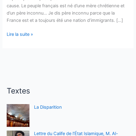
cause. Le peuple français est né d’une mère chrétienne et
d’un père inconnu… Je dis père inconnu parce que la
France est et a toujours été une nation d’immigrants. […]
Migrants
Lire la suite »
tunisiens:
la
France
dans
un
sale
Etat
Textes
La Disparition
Lettre du Calife de l’État Islamique, M. Al-