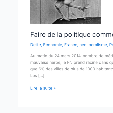
Faire de la politique comm
Dette
,
Economie
,
France
,
neoliberalisme
,
Po
Au matin du 24 mars 2014, nombre de médi
mauvaise herbe, le FN prend racine dans q
que 6% des villes de plus de 1000 habitants,
Les […]
Faire
Lire la suite »
de
la
politique